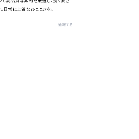
ンと高品質な素材を厳選し、長く愛さ
す。日常に上質なひとときを。
通報する