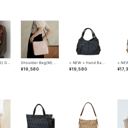
S) GV
Shoulder Bag(M) GV
< NEW > Hand Bag
< NEW
004
GV105
ag G
¥19,580
¥19,580
¥17,