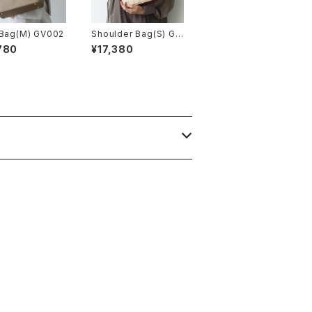
 Bag(M) GV002
Shoulder Bag(S) GV
003
780
¥17,380