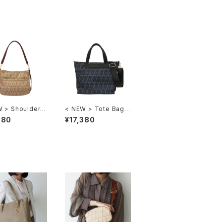
 > Shoulder B
< NEW > Tote Bag
V106
GV109
380
¥17,380