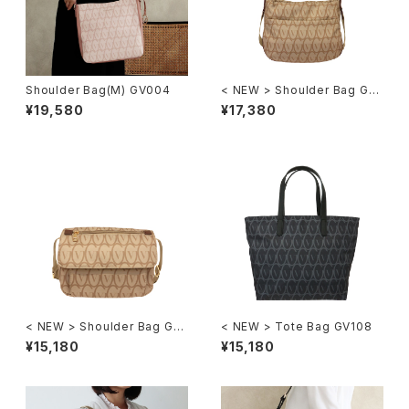
Shoulder Bag(M) GV004
< NEW > Shoulder Bag GV1
06
¥19,580
¥17,380
< NEW > Shoulder Bag GV1
< NEW > Tote Bag GV108
07
¥15,180
¥15,180