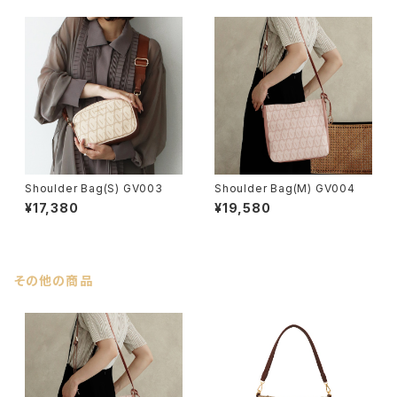
Shoulder Bag(S) GV003
Shoulder Bag(M) GV004
¥17,380
¥19,580
その他の商品